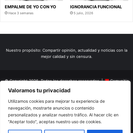
EMPALME DE YO CON YO
IGNORANCIA FUNCIONAL
Hace 3 semanas
5 julio, 2026
Nuestro propósito: Compartir opinión, actualidad y noticias con la
mejor calidad y sin censura.
© Copyright 2026, Todos los derechos reservados |
Comunitic
Valoramos tu privacidad
SAS BIC
Nit 901228106
Home
Actualidad
Variedades
Opinion
Turismo
Deportes
Utilizamos cookies para mejorar tu experiencia de
navegación, mostrarte anuncios o contenido
El Tinteadero
Caricaturas
Reportajes
personalizados y analizar nuestro tráfico. Al hacer clic en
"Aceptar todo", aceptas nuestro uso de cookies.
Facebook
YouTube
Instagram