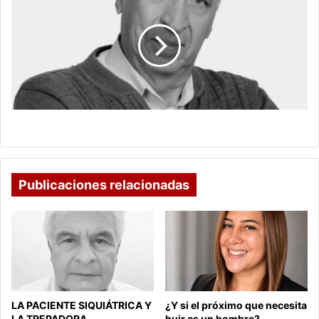
TERROR
A
LA
ORTOGRAFÍA
EL TERROR A LA ORTOGRAFÍA
Publicaciones relacionadas
LA PACIENTE SIQUIÁTRICA Y
¿Y si el próximo que necesita
LA TREPADORA
huir es un hombre?