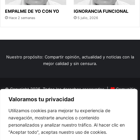
EMPALME DE YO CON YO
IGNORANCIA FUNCIONAL
Hace 2 semanas
5 julio, 2026
Nuestro propósito: Compartir opinión, actualidad y noticias con la
mejor calidad y sin censura.
© Copyright 2026, Todos los derechos reservados |
Comunitic
Valoramos tu privacidad
SAS BIC
Nit 901228106
Home
Actualidad
Variedades
Opinion
Turismo
Deportes
Utilizamos cookies para mejorar tu experiencia de
navegación, mostrarte anuncios o contenido
El Tinteadero
Caricaturas
Reportajes
personalizados y analizar nuestro tráfico. Al hacer clic en
"Aceptar todo", aceptas nuestro uso de cookies.
Facebook
YouTube
Instagram