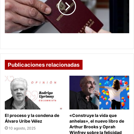
Gobernación
Cundinamarca
de
-
Boyacá
CAR-
Requisitos pasaportes - Gobernación de Boyacá
Publicaciones relacionadas
El proceso y la condena de
«Construye la vida que
Álvaro Uribe Vélez
anhelas», el nuevo libro de
Arthur Brooks y Oprah
10 agosto, 2025
Winfrey sobre la felicidad