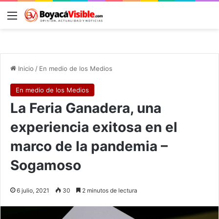
Menú
B
Inicio
/
En medio de los Medios
En medio de los Medios
La Feria Ganadera, una
experiencia exitosa en el
marco de la pandemia –
Sogamoso
6 julio, 2021
30
2 minutos de lectura