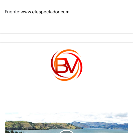
Fuente:
www.elespectador.com
c1561270
Por
lo
menos