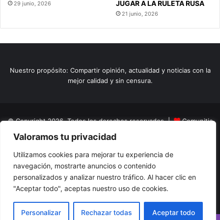
JUGAR A LA RULETA RUSA
29 junio, 2026
21 junio, 2026
Nuestro propósito: Compartir opinión, actualidad y noticias con la
mejor calidad y sin censura.
© Copyright 2026, Todos los derechos reservados |
Comunitic
Valoramos tu privacidad
SAS BIC
Nit 901228106
Home
Actualidad
Variedades
Opinion
Turismo
Deportes
Utilizamos cookies para mejorar tu experiencia de
navegación, mostrarte anuncios o contenido
El Tinteadero
Caricaturas
Reportajes
personalizados y analizar nuestro tráfico. Al hacer clic en
"Aceptar todo", aceptas nuestro uso de cookies.
Facebook
YouTube
Instagram
Personalizar
Rechazar todas
Aceptar todo