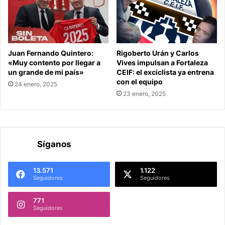
Juan Fernando Quintero:
Rigoberto Urán y Carlos
«Muy contento por llegar a
Vives impulsan a Fortaleza
un grande de mi país»
CEIF: el exciclista ya entrena
con el equipo
24 enero, 2025
23 enero, 2025
Síganos
13.571
1.122
Seguidores
Seguidores
771
Seguidores