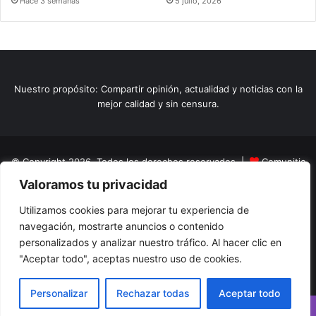
Hace 3 semanas
5 julio, 2026
Nuestro propósito: Compartir opinión, actualidad y noticias con la
mejor calidad y sin censura.
© Copyright 2026, Todos los derechos reservados |
Comunitic
Valoramos tu privacidad
SAS BIC
Nit 901228106
Home
Actualidad
Variedades
Opinion
Turismo
Deportes
Utilizamos cookies para mejorar tu experiencia de
navegación, mostrarte anuncios o contenido
El Tinteadero
Caricaturas
Reportajes
personalizados y analizar nuestro tráfico. Al hacer clic en
"Aceptar todo", aceptas nuestro uso de cookies.
Facebook
YouTube
Instagram
Personalizar
Rechazar todas
Aceptar todo