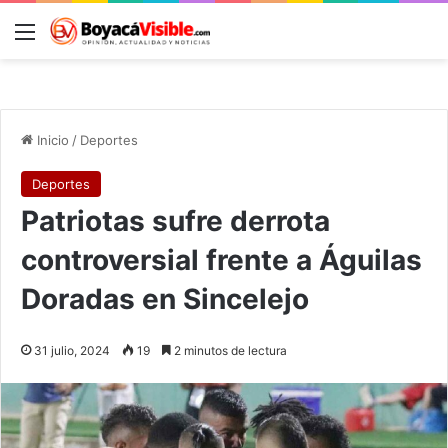
Menú
B
Inicio
/
Deportes
Deportes
Patriotas sufre derrota
controversial frente a Águilas
Doradas en Sincelejo
31 julio, 2024
19
2 minutos de lectura