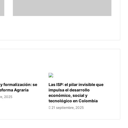
velocidad,
clave
para
viajar
Conocer y respetar los límites de
seguro
velocidad, clave para viajar seguro
 y formalización: se
Las ISP: el pilar invisible que
Reforma Agraria
impulsa el desarrollo
económico, social y
re, 2025
tecnológico en Colombia
21 septiembre, 2025