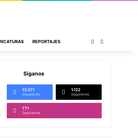
Publicación al azar
Buscar por
RICATURAS
REPORTAJES
Síganos
13.571
1.122
Seguidores
Seguidores
771
Seguidores