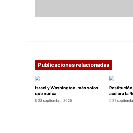
cebolla
en
Colombia
Gobierno refuerza apoyo a
productores de cebolla en Colombia
Publicaciones relacionadas
Israel y Washington, más solos
Restitución
que nunca
acelera la 
28 septiembre, 2025
21 septiemb