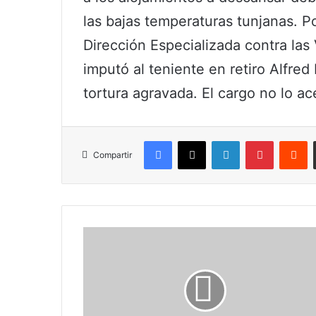
las bajas temperaturas tunjanas. Por
Dirección Especializada contra la
imputó al teniente en retiro Alfre
tortura agravada. El cargo no lo a
Facebook
X
LinkedIn
Pinterest
R
Compartir
Aumenta
deserción
escolar:
más
de
300.000