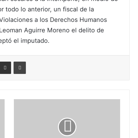
 todo lo anterior, un fiscal de la
s Violaciones a los Derechos Humanos
d Leoman Aguirre Moreno el delito de
ceptó el imputado.
eddit
Compartir por correo electrónico
Imprimir
En
el
Día
LGTBI
¿Qué
significan