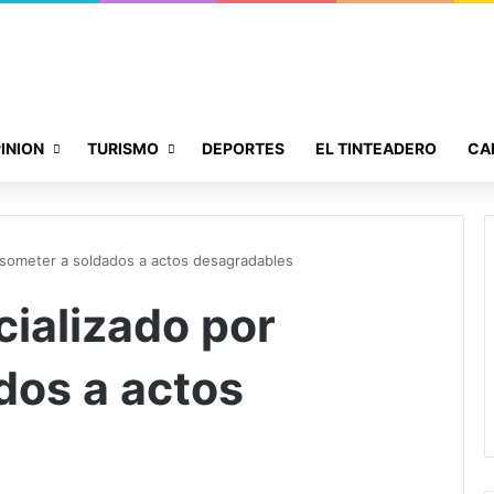
INION
TURISMO
DEPORTES
EL TINTEADERO
CA
or someter a soldados a actos desagradables
cializado por
dos a actos