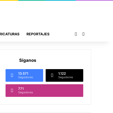
Publicación al azar
Buscar por
RICATURAS
REPORTAJES
Síganos
13.571
1.122
Seguidores
Seguidores
771
Seguidores