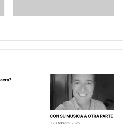
las
letras
de
la
En el Día LGTBI ¿Qué significan las
sigla
letras de la sigla LGBTIQ+?
LGBTIQ+?
aera?
5
CON SU MÚSICA A OTRA PARTE
23 febrero, 2025