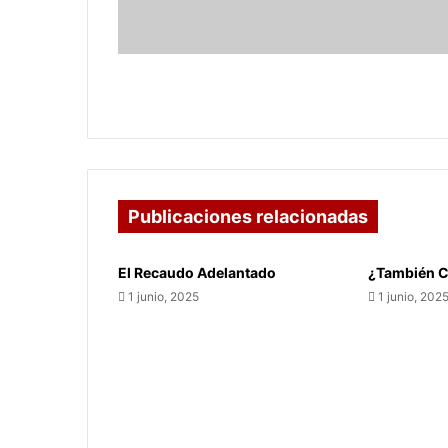
niños
abandonaron
el
colegio
Aumenta deserción escolar: más de
300.000 niños abandonaron el colegio
Publicaciones relacionadas
El Recaudo Adelantado
¿También C
1 junio, 2025
1 junio, 202