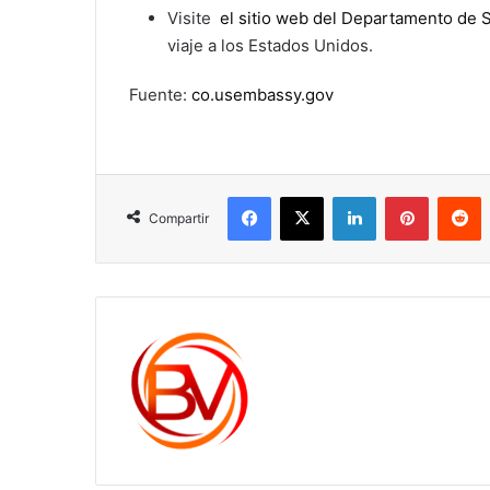
Visite
el sitio web del Departamento de 
viaje a los Estados Unidos.
Fuente:
co.usembassy.gov
Facebook
X
LinkedIn
Pinterest
R
Compartir
c1561270