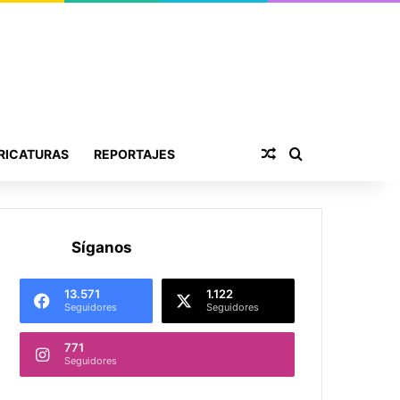
Publicación al aza
Buscar por
RICATURAS
REPORTAJES
Síganos
13.571
1.122
Seguidores
Seguidores
771
Seguidores