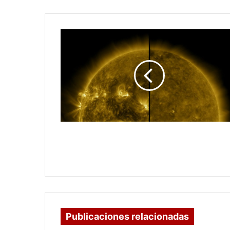
La
NASA
Anuncia
que
el
Nuevo
Ciclo
Solar
Ya
Ha
La NASA Anuncia que el Nuevo Ciclo
Comenzado
Solar Ya Ha Comenzado
Publicaciones relacionadas