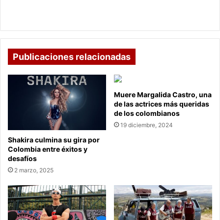
Duitama
Consejo de Estado anula la elección de alcalde de
Duitama
Publicaciones relacionadas
Muere Margalida Castro, una
de las actrices más queridas
de los colombianos
19 diciembre, 2024
Shakira culmina su gira por
Colombia entre éxitos y
desafíos
2 marzo, 2025