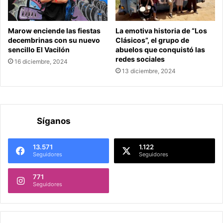
Marow enciende las fiestas
La emotiva historia de “Los
decembrinas con su nuevo
Clásicos”, el grupo de
sencillo El Vacilón
abuelos que conquistó las
redes sociales
16 diciembre, 2024
13 diciembre, 2024
Síganos
13.571
1.122
Seguidores
Seguidores
771
Seguidores