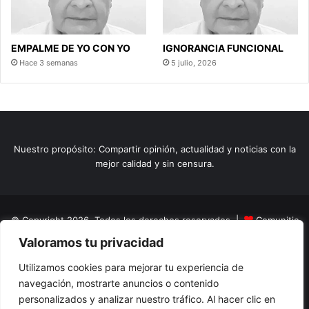
EMPALME DE YO CON YO
IGNORANCIA FUNCIONAL
Hace 3 semanas
5 julio, 2026
Nuestro propósito: Compartir opinión, actualidad y noticias con la
mejor calidad y sin censura.
© Copyright 2026, Todos los derechos reservados |
Comunitic
Valoramos tu privacidad
SAS BIC
Nit 901228106
Home
Actualidad
Variedades
Opinion
Turismo
Deportes
Utilizamos cookies para mejorar tu experiencia de
navegación, mostrarte anuncios o contenido
El Tinteadero
Caricaturas
Reportajes
personalizados y analizar nuestro tráfico. Al hacer clic en