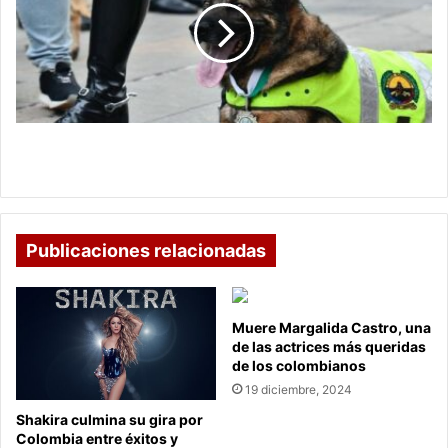
héroe
en
la
lucha
antinarcóticos
de
Boyacá
"Cuco", el perro héroe en la lucha antinarcóticos
de Boyacá
Publicaciones relacionadas
Muere Margalida Castro, una
de las actrices más queridas
de los colombianos
19 diciembre, 2024
Shakira culmina su gira por
Colombia entre éxitos y