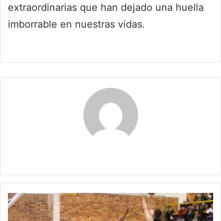
extraordinarias que han dejado una huella
imborrable en nuestras vidas.
Claudia
Juegos
ASCUN
2024,