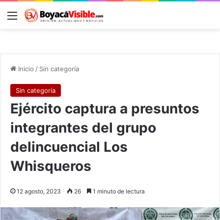
Menú
B
Inicio
/
Sin categoría
Sin categoría
Ejército captura a presuntos
integrantes del grupo
delincuencial Los
Whisqueros
12 agosto, 2023
26
1 minuto de lectura