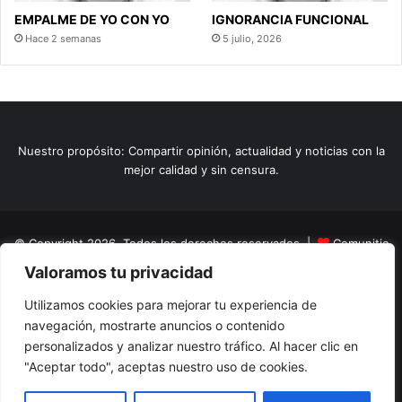
EMPALME DE YO CON YO
IGNORANCIA FUNCIONAL
Hace 2 semanas
5 julio, 2026
Nuestro propósito: Compartir opinión, actualidad y noticias con la
mejor calidad y sin censura.
© Copyright 2026, Todos los derechos reservados |
Comunitic
Valoramos tu privacidad
SAS BIC
Nit 901228106
Home
Actualidad
Variedades
Opinion
Turismo
Deportes
Utilizamos cookies para mejorar tu experiencia de
navegación, mostrarte anuncios o contenido
El Tinteadero
Caricaturas
Reportajes
personalizados y analizar nuestro tráfico. Al hacer clic en
"Aceptar todo", aceptas nuestro uso de cookies.
Facebook
YouTube
Instagram