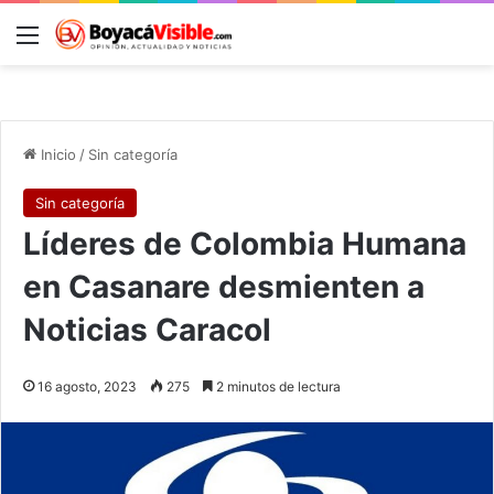
Menú
B
Inicio
/
Sin categoría
Sin categoría
Líderes de Colombia Humana
en Casanare desmienten a
Noticias Caracol
16 agosto, 2023
275
2 minutos de lectura