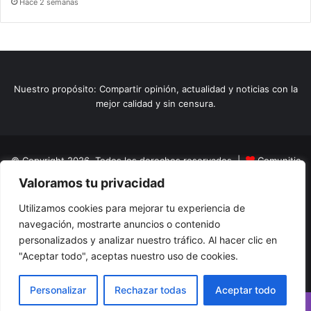
Hace 2 semanas
Nuestro propósito: Compartir opinión, actualidad y noticias con la
mejor calidad y sin censura.
© Copyright 2026, Todos los derechos reservados |
Comunitic
Valoramos tu privacidad
SAS BIC
Nit 901228106
Home
Actualidad
Variedades
Opinion
Turismo
Deportes
Utilizamos cookies para mejorar tu experiencia de
navegación, mostrarte anuncios o contenido
El Tinteadero
Caricaturas
Reportajes
personalizados y analizar nuestro tráfico. Al hacer clic en
"Aceptar todo", aceptas nuestro uso de cookies.
Facebook
YouTube
Instagram
Personalizar
Rechazar todas
Aceptar todo