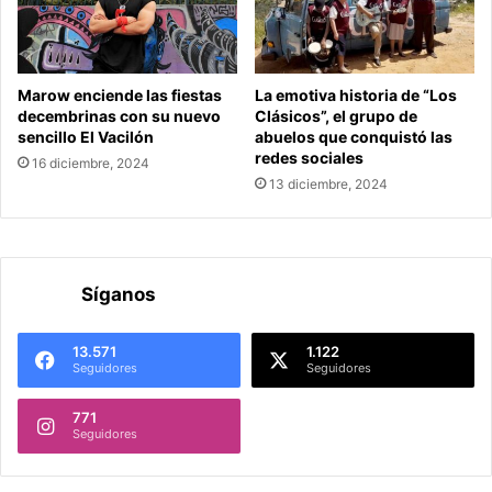
Marow enciende las fiestas
La emotiva historia de “Los
decembrinas con su nuevo
Clásicos”, el grupo de
sencillo El Vacilón
abuelos que conquistó las
redes sociales
16 diciembre, 2024
13 diciembre, 2024
Síganos
13.571
1.122
Seguidores
Seguidores
771
Seguidores