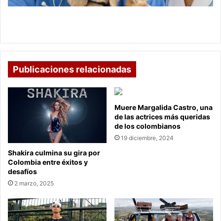
y
precios
Conozca las EPS para mascotas en Colombia,
servicios y precios
Publicaciones relacionadas
Muere Margalida Castro, una
de las actrices más queridas
de los colombianos
19 diciembre, 2024
Shakira culmina su gira por
Colombia entre éxitos y
desafíos
2 marzo, 2025