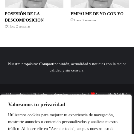
POSESIÓN DE LA
EMPALME DE YO CON YO
DESCOMPOSICIÓN
Hace 3 semanas
Hace 2 semanas
Nuestro propósito: Compartir opinión, actualidad y noticias con la mejor
calidad y sin censura.
© Copyright 2026, Todos los derechos reservados |
Comunitic SAS BIC
Valoramos tu privacidad
Nit 901228106
Home
Actualidad
Variedades
Opinion
Turismo
Deportes
Utilizamos cookies para mejorar tu experiencia de navegación,
mostrarte anuncios o contenido personalizados y analizar nuestro
El Tinteadero
Caricaturas
Reportajes
tráfico. Al hacer clic en "Aceptar todo", aceptas nuestro uso de