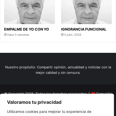
EMPALME DE YO CON YO
IGNORANCIA FUNCIONAL
Hace 3 semanas
5 julio, 2026
Nuestro propósito: Compartir opinión, actualidad y noticias con la
mejor calidad y sin censura.
© Copyright 2026, Todos los derechos reservados |
Comunitic
Valoramos tu privacidad
SAS BIC
Nit 901228106
Home
Actualidad
Variedades
Opinion
Turismo
Deportes
Utilizamos cookies para mejorar tu experiencia de