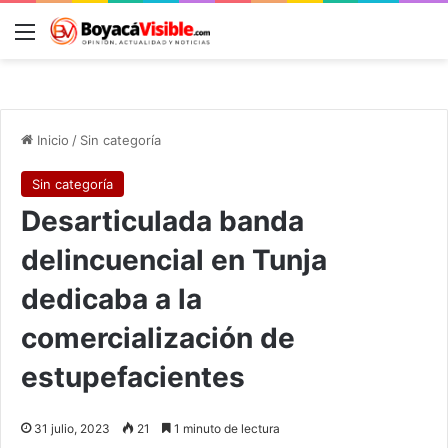
Menú
B
Inicio
/
Sin categoría
Sin categoría
Desarticulada banda
delincuencial en Tunja
dedicaba a la
comercialización de
estupefacientes
31 julio, 2023
21
1 minuto de lectura