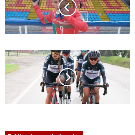
Orgullo boyacense
Vuelta
a
Colombia
Femenina
2023
Vuelta a Colombia Femenina 2023